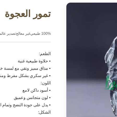
تمور العجوة
100% طبيعي
غير معالج
تصدير عال
الطعم:
• حلاوة طبيعية غنية
• مذاق مميز ونقي مع لمسة خفي
• غير سكري بشكل مفرط ومنا
اللون:
• أسود داكن لامع
• لون متجانس وعميق
• يدل على جودة النضج وتمام ال
الشكل: