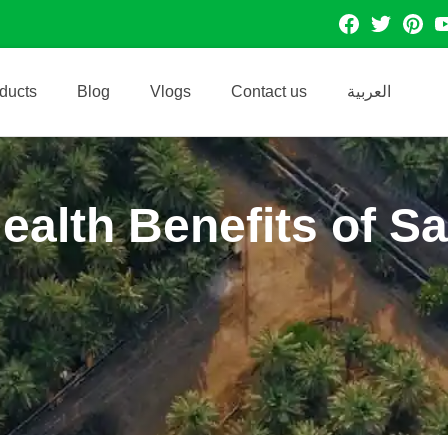
facebook
Twitter
Pintres
Y
ducts
Blog
Vlogs
Contact us
العربية
ealth Benefits of S