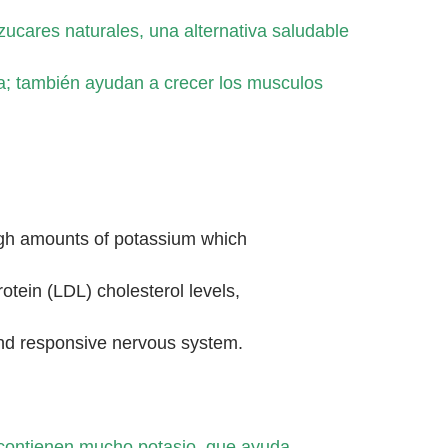
azucares naturales, una alternativa saludable
; también ayudan a crecer los musculos
igh amounts of potassium which
otein (LDL) cholesterol levels,
and responsive nervous system.
s contienen mucho potasio, que ayuda