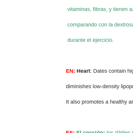
vitaminas, fibras, y tienen 
comparando con la dextrosa
durante el ejercicio.
EN:
Heart
: Dates contain h
diminishes low-density lipopr
It also promotes a healthy 
ES:
El corazón:
los dátile