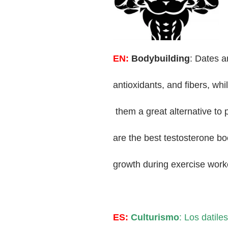
EN:
Bodybuilding
: Dates a
antioxidants, and fibers, wh
them a great alternative to 
are the best testosterone boo
growth during exercise work
ES:
Culturismo
: Los datile