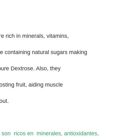
re rich in minerals, vitamins,
ile containing natural sugars making
pure Dextrose. Also, they
sting fruit, aiding muscle
out.
s son ricos en minerales, antioxidantes,