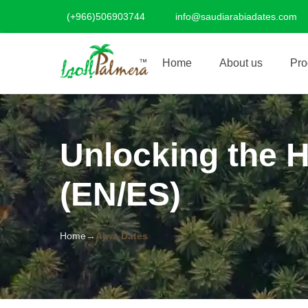
(+966)506903744
info@saudiarabiadates.com
Home
About us
Pro
Unlocking the H
(EN/ES)
Home
Ajwa Dates